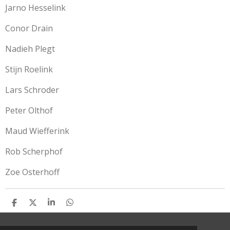
Jarno Hesselink
Conor Drain
Nadieh Plegt
Stijn Roelink
Lars Schroder
Peter Olthof
Maud Wiefferink
Rob Scherphof
Zoe Osterhoff
D
D
S
D
E
E
H
E
L
E
A
L