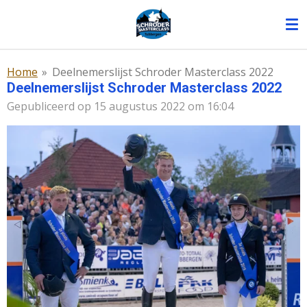
Ga
direct
naar
de
Home
»
Deelnemerslijst Schroder Masterclass 2022
hoofdinhoud
Deelnemerslijst Schroder Masterclass 2022
Gepubliceerd op 15 augustus 2022 om 16:04