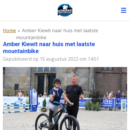
Ga
direct
naar
de
Home
»
Amber Kiewit naar huis met laatste
hoofdinhoud
mountainbike
Amber Kiewit naar huis met laatste
mountainbike
Gepubliceerd op 15 augustus 2022 om 14:51