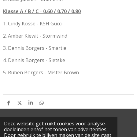
Klasse A / B / C - 0.60 / 0.70 / 0.80
1. Cindy Kosse - KSH Gucci
2. Amber Kiewit - Stormwind
3. Dennis Borgers - Smartie
4. Dennis Borgers - Sietske
5. Ruben Borgers - Mister Brown
D
D
S
D
E
E
H
E
L
E
A
L
E
L
R
E
© 2022 Schröder Masterclass - All rights reserved
Deze website gebruikt cookies voor analyse-
N
E
N
doeleinden en/of het tonen van advertenties.
Door gebruik te blijven maken van de site gaat