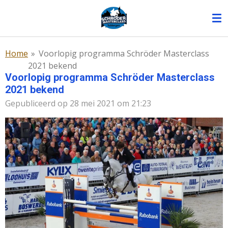
Ga
direct
naar
de
Home
»
Voorlopig programma Schröder Masterclass
hoofdinhoud
2021 bekend
Voorlopig programma Schröder Masterclass
2021 bekend
Gepubliceerd op 28 mei 2021 om 21:23