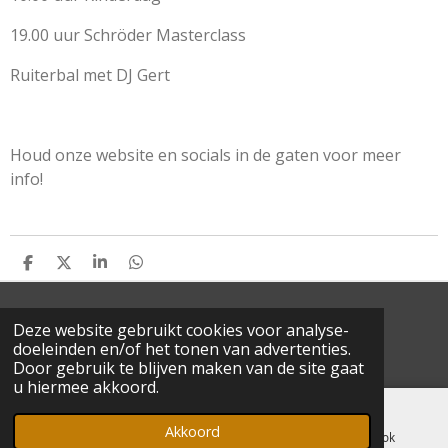
19.00 uur
Schröder Masterclass
Ruiterbal met DJ Gert
Houd onze website en socials in de gaten voor meer
info!
D
D
S
D
E
E
H
E
L
E
A
L
E
L
R
E
© 2022 Schröder Masterclass - All rights reserved
Deze website gebruikt cookies voor analyse-
N
E
N
doeleinden en/of het tonen van advertenties.
Door gebruik te blijven maken van de site gaat
u hiermee akkoord.
Akkoord
E-mailadres
Kaart
Facebook