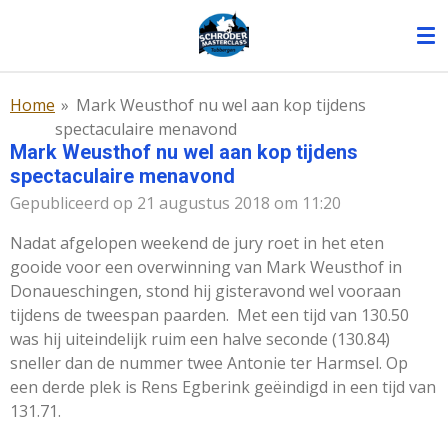
Ga
direct
naar
de
Home
»
Mark Weusthof nu wel aan kop tijdens
hoofdinhoud
spectaculaire menavond
Mark Weusthof nu wel aan kop tijdens
spectaculaire menavond
Gepubliceerd op 21 augustus 2018 om 11:20
Nadat afgelopen weekend de jury roet in het eten
gooide voor een overwinning van Mark Weusthof in
Donaueschingen, stond hij gisteravond wel vooraan
tijdens de tweespan paarden. Met een tijd van 130.50
was hij uiteindelijk ruim een halve seconde (130.84)
sneller dan de nummer twee Antonie ter Harmsel. Op
een derde plek is Rens Egberink geëindigd in een tijd van
131.71.