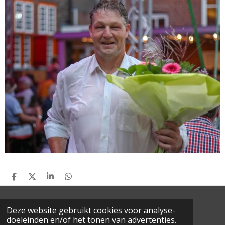
D
D
S
D
E
E
H
E
L
E
A
L
E
L
R
E
© 2022 Schröder Masterclass - All rights reserved
Deze website gebruikt cookies voor analyse-
N
E
N
doeleinden en/of het tonen van advertenties.