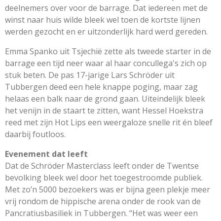
deelnemers over voor de barrage. Dat iedereen met de
winst naar huis wilde bleek wel toen de kortste lijnen
werden gezocht en er uitzonderlijk hard werd gereden.
Emma Spanko uit Tsjechië zette als tweede starter in de
barrage een tijd neer waar al haar concullega's zich op
stuk beten. De pas 17-jarige Lars Schröder uit
Tubbergen deed een hele knappe poging, maar zag
helaas een balk naar de grond gaan. Uiteindelijk bleek
het venijn in de staart te zitten, want Hessel Hoekstra
reed met zijn Hot Lips een weergaloze snelle rit én bleef
daarbij foutloos.
Evenement dat leeft
Dat de Schröder Masterclass leeft onder de Twentse
bevolking bleek wel door het toegestroomde publiek.
Met zo’n 5000 bezoekers was er bijna geen plekje meer
vrij rondom de hippische arena onder de rook van de
Pancratiusbasiliek in Tubbergen. “Het was weer een